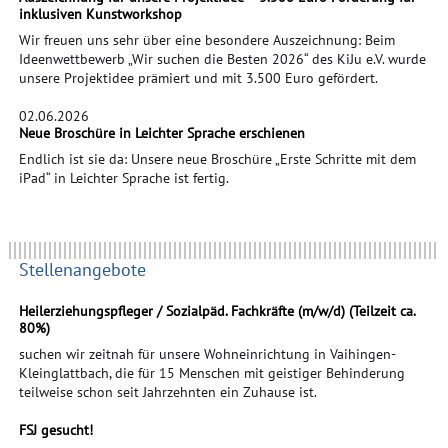
inklusiven Kunstworkshop
Wir freuen uns sehr über eine besondere Auszeichnung: Beim
Ideenwettbewerb „Wir suchen die Besten 2026“ des KiJu e.V. wurde
unsere Projektidee prämiert und mit 3.500 Euro gefördert.
02.06.2026
Neue Broschüre in Leichter Sprache erschienen
Endlich ist sie da: Unsere neue Broschüre „Erste Schritte mit dem
iPad“ in Leichter Sprache ist fertig.
Stellenangebote
Heilerziehungspfleger / Sozialpäd. Fachkräfte (m/w/d) (Teilzeit ca.
80%)
suchen wir zeitnah für unsere Wohneinrichtung in Vaihingen-
Kleinglattbach, die für 15 Menschen mit geistiger Behinderung
teilweise schon seit Jahrzehnten ein Zuhause ist.
FSJ gesucht!