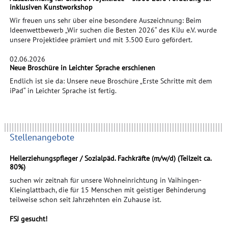
inklusiven Kunstworkshop
Wir freuen uns sehr über eine besondere Auszeichnung: Beim
Ideenwettbewerb „Wir suchen die Besten 2026“ des KiJu e.V. wurde
unsere Projektidee prämiert und mit 3.500 Euro gefördert.
02.06.2026
Neue Broschüre in Leichter Sprache erschienen
Endlich ist sie da: Unsere neue Broschüre „Erste Schritte mit dem
iPad“ in Leichter Sprache ist fertig.
Stellenangebote
Heilerziehungspfleger / Sozialpäd. Fachkräfte (m/w/d) (Teilzeit ca.
80%)
suchen wir zeitnah für unsere Wohneinrichtung in Vaihingen-
Kleinglattbach, die für 15 Menschen mit geistiger Behinderung
teilweise schon seit Jahrzehnten ein Zuhause ist.
FSJ gesucht!