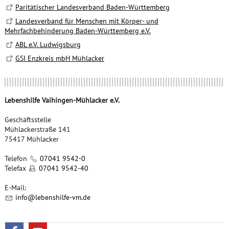
Paritätischer Landesverband Baden-Württemberg
Landesverband für Menschen mit Körper- und
Mehrfachbehinderung Baden-Württemberg e.V.
ABL e.V. Ludwigsburg
GSI Enzkreis mbH Mühlacker
Lebenshilfe Vaihingen-Mühlacker e.V.
Geschäftsstelle
Mühlackerstraße 141
75417 Mühlacker
Telefon
07041 9542-0
Telefax
07041 9542-40
E-Mail:
nf
l
b
nsh
lf
-vm
d