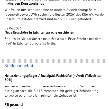
inklusiven Kunstworkshop
Wir freuen uns sehr über eine besondere Auszeichnung: Beim
Ideenwettbewerb „Wir suchen die Besten 2026“ des KiJu e.V. wurde
unsere Projektidee prämiert und mit 3.500 Euro gefördert.
02.06.2026
Neue Broschüre in Leichter Sprache erschienen
Endlich ist sie da: Unsere neue Broschüre „Erste Schritte mit dem
iPad“ in Leichter Sprache ist fertig.
Stellenangebote
Heilerziehungspfleger / Sozialpäd. Fachkräfte (m/w/d) (Teilzeit ca.
80%)
suchen wir zeitnah für unsere Wohneinrichtung in Vaihingen-
Kleinglattbach, die für 15 Menschen mit geistiger Behinderung
teilweise schon seit Jahrzehnten ein Zuhause ist.
FSJ gesucht!