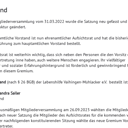
and
tgliederversammlung vom 31.03.2022 wurde die Satzung neu gefasst und
uktur geändert.
mtliche Vorstand ist nun ehrenamtlicher Aufsichtsrat und hat die bisher
führung zum hauptamtlichen Vorstand bestellt.
tsrat ist weiterhin wichtig, dass sich neben den Personen die den Vorsitz
ertretung inne haben, auch weitere Menschen engagieren. Ihr vielfältiger
r und sozialer Erfahrungshintergrund ist förderlich und gewinnbringend f
 in diesem Gremium.
tand
(nach § 26 BGB) der Lebenshilfe Vaihingen-Mühlacker e.V. bestellt ist
andra Sailer
and
rnusmäßigen Mitgliederversammlung am 26.09.2023 wählten die Mitglied
ach neuer Satzung die Mitglieder des Aufsichtsrates für die kommenden v
der nachfolgenden konstituierenden Sitzung wählte das neue Gremium Vor
rtreter.