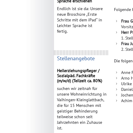
Sprache erschienen
Endlich ist sie da: Unsere
Folgende 
neue Broschüre „Erste
Schritte mit dem iPad“ in
Frau G
Leichter Sprache ist
Vorsit
fertig.
Herr P
1. Ste
Frau J
2. Stel
Stellenangebote
Die folge
Heilerziehungspfleger /
Anne 
Sozialpäd. Fachkräfte
Arno H
(m/w/d) (Teilzeit ca. 80%)
Ulrike
suchen wir zeitnah für
Daniel
unsere Wohneinrichtung in
Joche
Vaihingen-Kleinglattbach,
Achim
die für 15 Menschen mit
geistiger Behinderung
teilweise schon seit
Jahrzehnten ein Zuhause
ist.