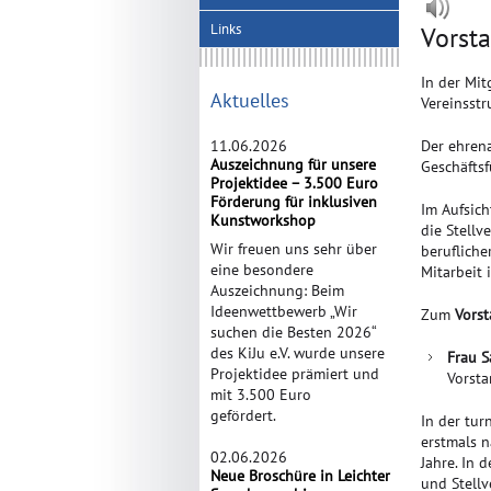
Links
Vorst
In der Mi
Aktuelles
Vereinsstr
11.06.2026
Der ehrena
Auszeichnung für unsere
Geschäfts
Projektidee – 3.500 Euro
Förderung für inklusiven
Im Aufsich
Kunstworkshop
die Stellv
Wir freuen uns sehr über
berufliche
eine besondere
Mitarbeit
Auszeichnung: Beim
Ideenwettbewerb „Wir
Zum
Vors
suchen die Besten 2026“
des KiJu e.V. wurde unsere
Frau S
Projektidee prämiert und
Vorst
mit 3.500 Euro
gefördert.
In der tu
erstmals n
02.06.2026
Jahre. In 
Neue Broschüre in Leichter
und Stellve