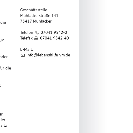
Geschäftsstelle
Mühlackerstraße 141
75417 Mühlacker
 die
Telefon
07041 9542-0
Telefax
07041 9542-40
ige
E-Mail:
nf
l
b
nsh
lf
-vm
d
 oder
ür die
:
er
ier
sitz