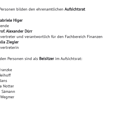
Personen bilden den ehrenamtlichen
Aufsichtsrat
abriele Higer
zende
rof. Alexander Dürr
llvertreter und verantwortlich für den Fachbereich Finanzen
ulia Ziegler
lvertreterin
nden Personen sind als
Beisitzer
im Aufsichtsrat:
Franzke
eihoff
 Jans
a Notter
n Sämann
 Wegmer