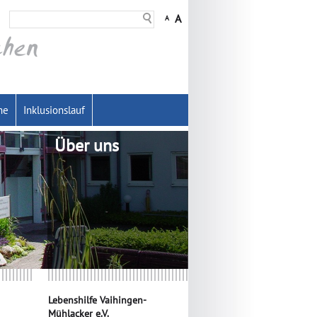
A
A
he
Inklusionslauf
Über uns
Lebenshilfe Vaihingen-
Mühlacker e.V.