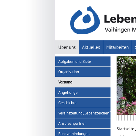
Über uns
Aktuelles
Mitarbeiten
Aufgaben und Ziele
Organisation
Vorstand
Angehörige
Geschichte
Vereinszeitung „Lebenszeichen“
Ansprechpartner
Startseite
Bankverbindungen