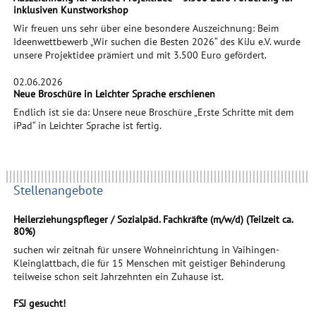
inklusiven Kunstworkshop
Wir freuen uns sehr über eine besondere Auszeichnung: Beim
Ideenwettbewerb „Wir suchen die Besten 2026“ des KiJu e.V. wurde
unsere Projektidee prämiert und mit 3.500 Euro gefördert.
02.06.2026
Neue Broschüre in Leichter Sprache erschienen
Endlich ist sie da: Unsere neue Broschüre „Erste Schritte mit dem
iPad“ in Leichter Sprache ist fertig.
Stellenangebote
Heilerziehungspfleger / Sozialpäd. Fachkräfte (m/w/d) (Teilzeit ca.
80%)
suchen wir zeitnah für unsere Wohneinrichtung in Vaihingen-
Kleinglattbach, die für 15 Menschen mit geistiger Behinderung
teilweise schon seit Jahrzehnten ein Zuhause ist.
FSJ gesucht!