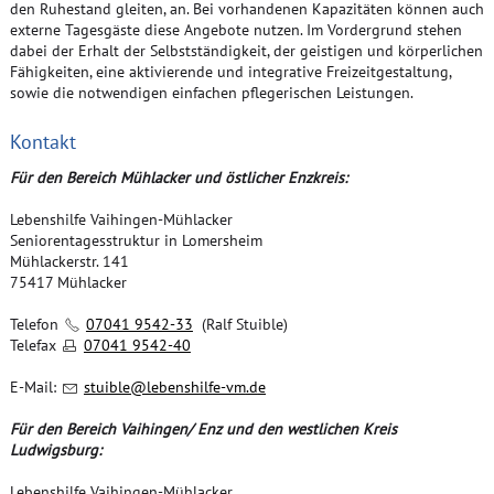
den Ruhestand gleiten, an. Bei vorhandenen Kapazitäten können auch
externe Tagesgäste diese Angebote nutzen. Im Vordergrund stehen
dabei der Erhalt der Selbstständigkeit, der geistigen und körperlichen
Fähigkeiten, eine aktivierende und integrative Freizeitgestaltung,
sowie die notwendigen einfachen pflegerischen Leistungen.
Kontakt
Für den Bereich Mühlacker und östlicher Enzkreis:
Lebenshilfe Vaihingen-Mühlacker
Seniorentagesstruktur in Lomersheim
Mühlackerstr. 141
75417 Mühlacker
Telefon
07041 9542-33
(Ralf Stuible)
Telefax
07041 9542-40
E-Mail:
st
bl
l
b
nsh
lf
-vm
d
Für den Bereich Vaihingen/ Enz und den westlichen Kreis
Ludwigsburg:
Lebenshilfe Vaihingen-Mühlacker