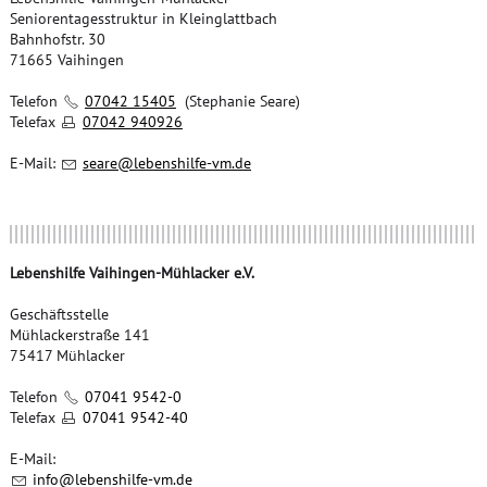
Seniorentagesstruktur in Kleinglattbach
Bahnhofstr. 30
71665 Vaihingen
Telefon
07042 15405
(Stephanie Seare)
Telefax
07042 940926
E-Mail:
s
r
l
b
nsh
lf
-vm
d
Lebenshilfe Vaihingen-Mühlacker e.V.
Geschäftsstelle
Mühlackerstraße 141
75417 Mühlacker
Telefon
07041 9542-0
Telefax
07041 9542-40
E-Mail:
nf
l
b
nsh
lf
-vm
d