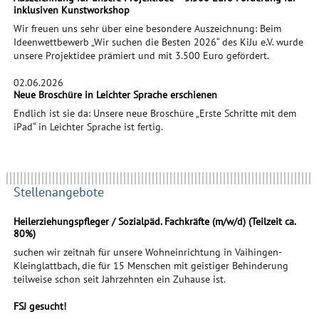
inklusiven Kunstworkshop
Wir freuen uns sehr über eine besondere Auszeichnung: Beim
Ideenwettbewerb „Wir suchen die Besten 2026“ des KiJu e.V. wurde
unsere Projektidee prämiert und mit 3.500 Euro gefördert.
02.06.2026
Neue Broschüre in Leichter Sprache erschienen
Endlich ist sie da: Unsere neue Broschüre „Erste Schritte mit dem
iPad“ in Leichter Sprache ist fertig.
Stellenangebote
Heilerziehungspfleger / Sozialpäd. Fachkräfte (m/w/d) (Teilzeit ca.
80%)
suchen wir zeitnah für unsere Wohneinrichtung in Vaihingen-
Kleinglattbach, die für 15 Menschen mit geistiger Behinderung
teilweise schon seit Jahrzehnten ein Zuhause ist.
FSJ gesucht!